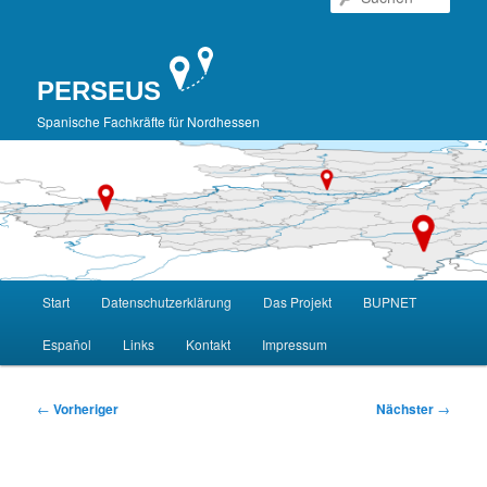
Inhalt
springen
PERSEUS
Spanische Fachkräfte für Nordhessen
Hauptmenü
Start
Datenschutzerklärung
Das Projekt
BUPNET
Español
Links
Kontakt
Impressum
Beitragsnavigation
←
Vorheriger
Nächster
→